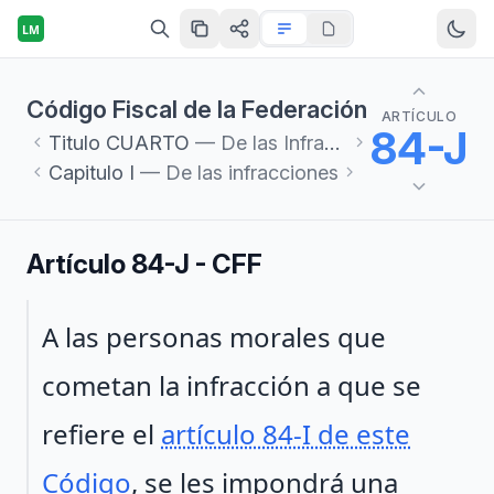
LM
Código Fiscal de la Federación
ARTÍCULO
84-J
Titulo
CUARTO
— De las Infracciones y Delitos Fiscales
Capitulo
I
— De las infracciones
Artículo 84-J - CFF
Párrafo 1
A las personas morales que
cometan la infracción a que se
refiere el
artículo 84-I de este
Código
, se les impondrá una