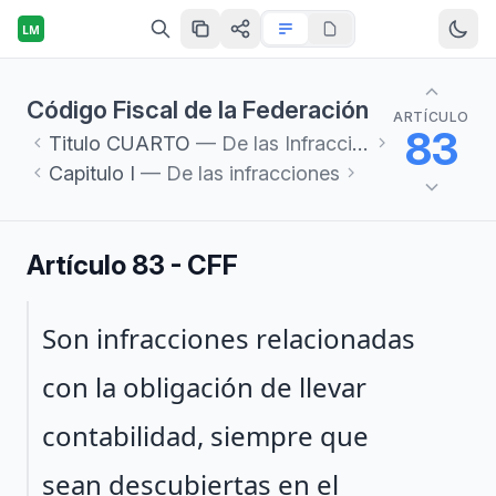
LM
Código Fiscal de la Federación
ARTÍCULO
83
Titulo
CUARTO
— De las Infracciones y Delitos Fiscales
Capitulo
I
— De las infracciones
Artículo 83 - CFF
Párrafo 1
Son infracciones relacionadas
con la obligación de llevar
contabilidad, siempre que
sean descubiertas en el