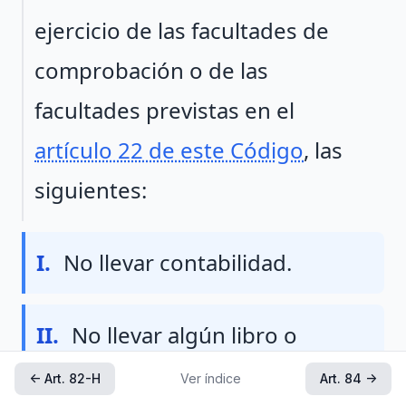
ejercicio de las facultades de
comprobación o de las
facultades previstas en el
artículo 22 de este Código
, las
siguientes:
Fraccion I
I.
No llevar contabilidad.
Fraccion II
II.
No llevar algún libro o
registro especial a que
← Art. 82-H
Ver índice
Art. 84 →