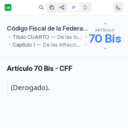
LM
Código Fiscal de la Federación
ARTÍCULO
70 Bis
Titulo
CUARTO
— De las Infracciones y Delitos Fiscales
Capitulo
I
— De las infracciones
Artículo 70 Bis - CFF
Párrafo 1
(Derogado).