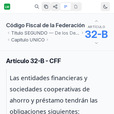
LM
Código Fiscal de la Federación
ARTÍCULO
32-B
Titulo
SEGUNDO
— De los Derechos y Obligaciones de los Contribuyentes
Capitulo
UNICO
Artículo 32-B - CFF
Párrafo 1
Las entidades financieras y
sociedades cooperativas de
ahorro y préstamo tendrán las
obligaciones siguientes: