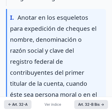
Fraccion I
I.
Anotar en los esqueletos
para expedición de cheques el
nombre, denominación o
razón social y clave del
registro federal de
contribuyentes del primer
titular de la cuenta, cuando
éste sea persona moral o en el
caso de personas físicas,
← Art. 32-A
Ver índice
Art. 32-B Bis →