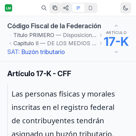
LM
Código Fiscal de la Federación
ARTÍCULO
Titulo
PRIMERO
— Disposiciones Generales
17-K
Capitulo
II
— DE LOS MEDIOS ELECTRÓNICOS
SAT:
Buzón tributario
Artículo 17-K - CFF
Párrafo 1
Las personas físicas y morales
inscritas en el registro federal
de contribuyentes tendrán
asignado un buzón tributario,