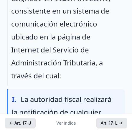
consistente en un sistema de
comunicación electrónico
ubicado en la página de
Internet del Servicio de
Administración Tributaria, a
través del cual:
Fraccion I
I.
La autoridad fiscal realizará
la notificación de cualquier
acto o resolución
← Art. 17-J
Ver índice
Art. 17-L →