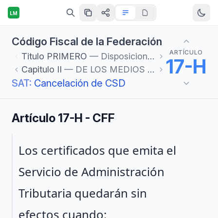
LM
Código Fiscal de la Federación
ARTÍCULO
Titulo
PRIMERO
— Disposiciones Generales
17-H
Capitulo
II
— DE LOS MEDIOS ELECTRÓNICOS
SAT:
Cancelación de CSD
Artículo 17-H - CFF
Párrafo 1
Los certificados que emita el
Servicio de Administración
Tributaria quedarán sin
efectos cuando: