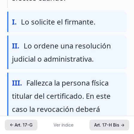
Fraccion I
I.
Lo solicite el firmante.
Fraccion II
II.
Lo ordene una resolución
judicial o administrativa.
Fraccion III
III.
Fallezca la persona física
titular del certificado. En este
caso la revocación deberá
solicitarse por un tercero
← Art. 17-G
Ver índice
Art. 17-H Bis →