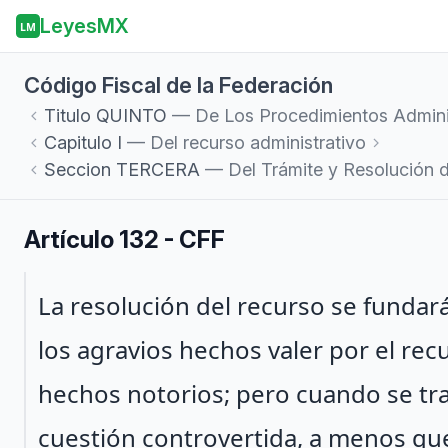
LeyesMX
LM
Código Fiscal de la Federación
Titulo
QUINTO
— De Los Procedimientos Admini
Capitulo
I
— Del recurso administrativo
Seccion
TERCERA
— Del Trámite y Resolución d
Artículo 132 - CFF
Párrafo 1
La resolución del recurso se funda
los agravios hechos valer por el rec
hechos notorios; pero cuando se trat
cuestión controvertida, a menos qu