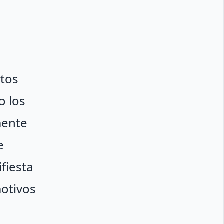
ptos
o los
mente
e
fiesta
motivos