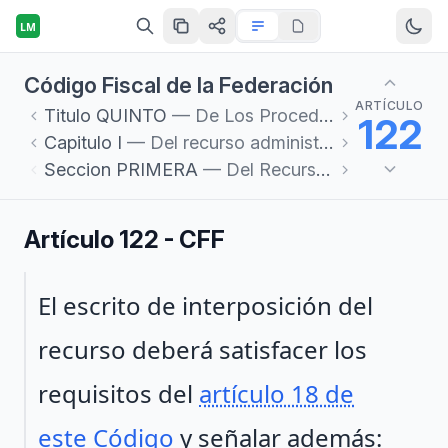
LM
Código Fiscal de la Federación
ARTÍCULO
Titulo
QUINTO
— De Los Procedimientos Administrativos
122
Capitulo
I
— Del recurso administrativo
Seccion
PRIMERA
— Del Recurso de Revocación
Artículo 122 - CFF
Párrafo 1
El escrito de interposición del
recurso deberá satisfacer los
requisitos del
artículo 18 de
este Código
y señalar además: