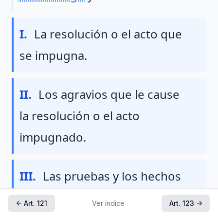
Fraccion I
I.
La resolución o el acto que
se impugna.
Fraccion II
II.
Los agravios que le cause
la resolución o el acto
impugnado.
Fraccion III
III.
Las pruebas y los hechos
controvertidos de que se
← Art. 121
Ver índice
Art. 123 →